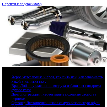
Перейти к содержимому
7 августа, 2026
Йерба мате: польза и вред, как пить чай, как заваривать,
какой у напитка вкус
Врач Лобан: увлажнение воздуха избавит от синдрома
сухого глаза
Диетолог раскрыл неочевидные полезные свойства
черники
Ортопед Литвиненко назвал самую безопасную обувь