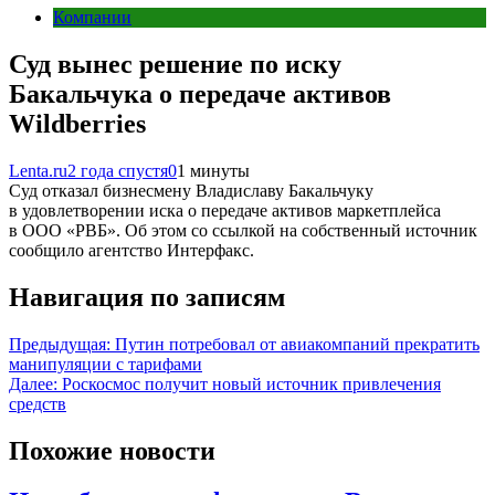
Компании
Суд вынес решение по иску
Бакальчука о передаче активов
Wildberries
Lenta.ru
2 года спустя
0
1 минуты
Суд отказал бизнесмену Владиславу Бакальчуку
в удовлетворении иска о передаче активов маркетплейса
в ООО «РВБ». Об этом со ссылкой на собственный источник
сообщило агентство Интерфакс.
Навигация по записям
Предыдущая:
Путин потребовал от авиакомпаний прекратить
манипуляции с тарифами
Далее:
Роскосмос получит новый источник привлечения
средств
Похожие новости