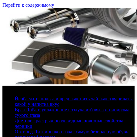
Перейти к содержимому
7 августа, 2026
Йерба мате: польза и вред, как пить чай, как заваривать,
какой у напитка вкус
Врач Лобан: увлажнение воздуха избавит от синдрома
сухого глаза
Диетолог раскрыл неочевидные полезные свойства
черники
Ортопед Литвиненко назвал самую безопасную обувь