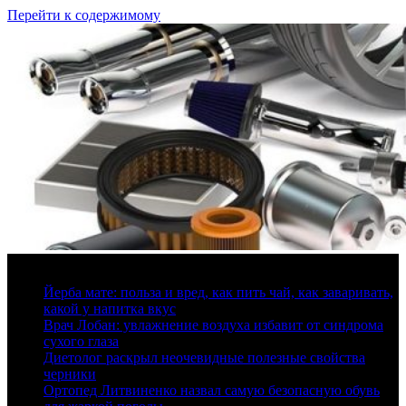
Перейти к содержимому
7 августа, 2026
Йерба мате: польза и вред, как пить чай, как заваривать,
какой у напитка вкус
Врач Лобан: увлажнение воздуха избавит от синдрома
сухого глаза
Диетолог раскрыл неочевидные полезные свойства
черники
Ортопед Литвиненко назвал самую безопасную обувь