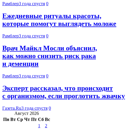
Рамблер
3 года спустя
0
Ежедневные ритуалы красоты,
которые помогут выглядеть моложе
Рамблер
3 года спустя
0
Врач Майкл Мосли объяснил,
как можно снизить риск рака
и деменции
Рамблер
3 года спустя
0
Эксперт рассказал, что происходит
с организмом, если проглотить жвачку
Газета.Ru
3 года спустя
0
Август 2026
Пн
Вт
Ср
Чт
Пт
Сб
Вс
1
2