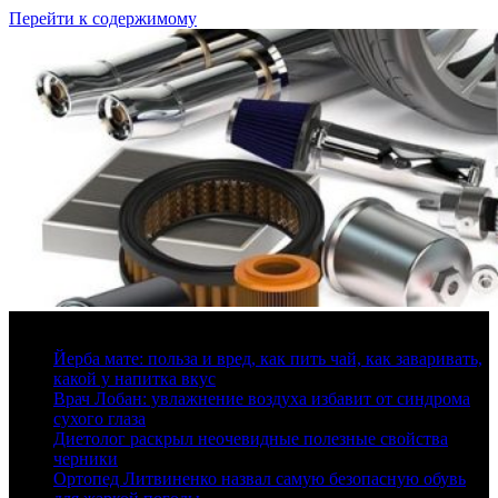
Перейти к содержимому
9 августа, 2026
Йерба мате: польза и вред, как пить чай, как заваривать,
какой у напитка вкус
Врач Лобан: увлажнение воздуха избавит от синдрома
сухого глаза
Диетолог раскрыл неочевидные полезные свойства
черники
Ортопед Литвиненко назвал самую безопасную обувь