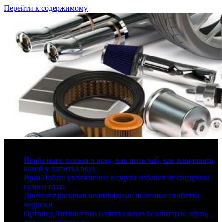
Перейти к содержимому
9 августа, 2026
Йерба мате: польза и вред, как пить чай, как заваривать,
какой у напитка вкус
Врач Лобан: увлажнение воздуха избавит от синдрома
сухого глаза
Диетолог раскрыл неочевидные полезные свойства
черники
Ортопед Литвиненко назвал самую безопасную обувь