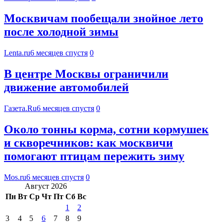
Москвичам пообещали знойное лето
после холодной зимы
Lenta.ru
6 месяцев спустя
0
В центре Москвы ограничили
движение автомобилей
Газета.Ru
6 месяцев спустя
0
Около тонны корма, сотни кормушек
и скворечников: как москвичи
помогают птицам пережить зиму
Mos.ru
6 месяцев спустя
0
Август 2026
Пн
Вт
Ср
Чт
Пт
Сб
Вс
1
2
3
4
5
6
7
8
9