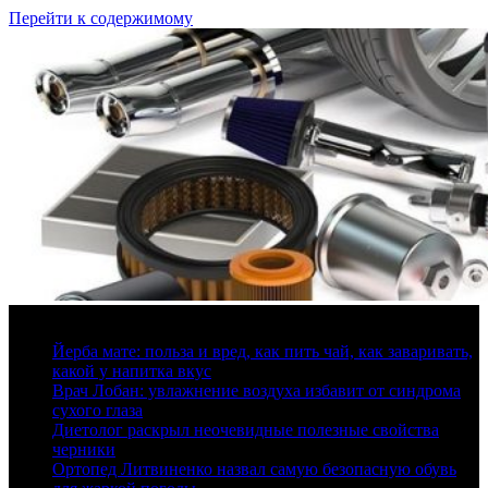
Перейти к содержимому
9 августа, 2026
Йерба мате: польза и вред, как пить чай, как заваривать,
какой у напитка вкус
Врач Лобан: увлажнение воздуха избавит от синдрома
сухого глаза
Диетолог раскрыл неочевидные полезные свойства
черники
Ортопед Литвиненко назвал самую безопасную обувь