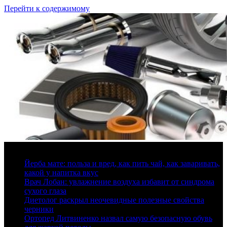
Перейти к содержимому
7 августа, 2026
Йерба мате: польза и вред, как пить чай, как заваривать,
какой у напитка вкус
Врач Лобан: увлажнение воздуха избавит от синдрома
сухого глаза
Диетолог раскрыл неочевидные полезные свойства
черники
Ортопед Литвиненко назвал самую безопасную обувь