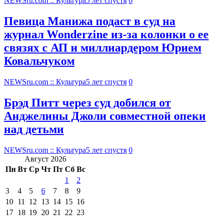
NEWSru.com :: Культура
5 лет спустя
0
Певица Манижа подаст в суд на
журнал Wonderzine из-за колонки о ее
связях с АП и миллиардером Юрием
Ковальчуком
NEWSru.com :: Культура
5 лет спустя
0
Брэд Питт через суд добился от
Анджелины Джоли совместной опеки
над детьми
NEWSru.com :: Культура
5 лет спустя
0
Август 2026
Пн
Вт
Ср
Чт
Пт
Сб
Вс
1
2
3
4
5
6
7
8
9
10
11
12
13
14
15
16
17
18
19
20
21
22
23