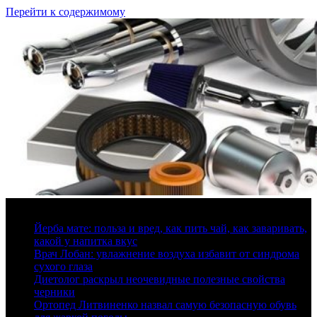
Перейти к содержимому
7 августа, 2026
Йерба мате: польза и вред, как пить чай, как заваривать,
какой у напитка вкус
Врач Лобан: увлажнение воздуха избавит от синдрома
сухого глаза
Диетолог раскрыл неочевидные полезные свойства
черники
Ортопед Литвиненко назвал самую безопасную обувь