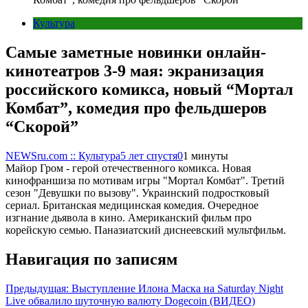
Культура
Самые заметные новинки онлайн-
кинотеатров 3-9 мая: экранизация
российского комикса, новый “Мортал
Комбат”, комедия про фельдшеров
“Скорой”
NEWSru.com :: Культура
5 лет спустя
0
1 минуты
Майор Гром - герой отечественного комикса. Новая
кинофраншиза по мотивам игры "Мортал Комбат". Третий
сезон "Девушки по вызову". Украинский подростковый
сериал. Британская медицинская комедия. Очередное
изгнание дьявола в кино. Американский фильм про
корейскую семью. Паназиатский диснеевский мультфильм.
Навигация по записям
Предыдущая:
Выступление Илона Маска на Saturday Night
Live обвалило шуточную валюту Dogecoin (ВИДЕО)