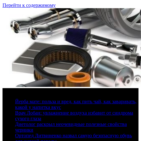
Перейти к содержимому
8 августа, 2026
Йерба мате: польза и вред, как пить чай, как заваривать,
какой у напитка вкус
Врач Лобан: увлажнение воздуха избавит от синдрома
сухого глаза
Диетолог раскрыл неочевидные полезные свойства
черники
Ортопед Литвиненко назвал самую безопасную обувь