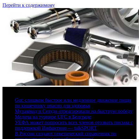
Перейти к содержимому
6 августа, 2026
Gut: слишком быстрое или медленное движение пищи
по кишечнику опасно для здоровья
Мухаммад и Сехудо отреагировали на быструю победу
Медича на турнире UFC в Белграде
УЕФА может попросить всех членов отозвать письма с
поддержкой Инфантино — talkSPORT
В России создают генетический справочник по