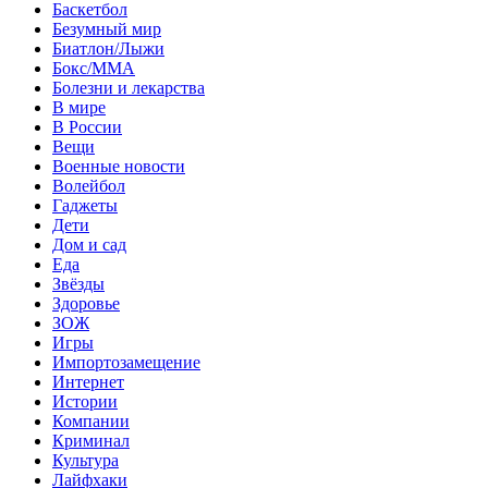
Баскетбол
Безумный мир
Биатлон/Лыжи
Бокс/MMA
Болезни и лекарства
В мире
В России
Вещи
Военные новости
Волейбол
Гаджеты
Дети
Дом и сад
Еда
Звёзды
Здоровье
ЗОЖ
Игры
Импортозамещение
Интернет
Истории
Компании
Криминал
Культура
Лайфхаки