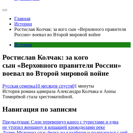
Главная
Истории
Ростислав Колчак: за кого сын «Верховного правителя
России» воевал во Второй мировой войне
Истории
Ростислав Колчак: за кого
сын «Верховного правителя России»
воевал во Второй мировой войне
Русская семерка
10 месяцев спустя
0
1 минуты
История романа адмирала Александра Колчака и Анны
Тимирёвой стала хрестоматийной.
Навигация по записям
Предыдущая:
Слон перевернул каноэ с туристами и едва
не утопил женщину в кишащей крокодилами реке
Далее:
Мужчина спас белку на кладбище и подружился с ней