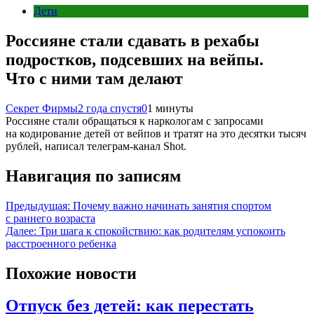
Дети
Россияне стали сдавать в рехабы
подростков, подсевших на вейпы.
Что с ними там делают
Секрет Фирмы
2 года спустя
0
1 минуты
Россияне стали обращаться к наркологам с запросами
на кодирование детей от вейпов и тратят на это десятки тысяч
рублей, написал телеграм-канал Shot.
Навигация по записям
Предыдущая:
Почему важно начинать занятия спортом
с раннего возраста
Далее:
Три шага к спокойствию: как родителям успокоить
расстроенного ребенка
Похожие новости
Отпуск без детей: как перестать