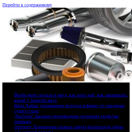
Перейти к содержимому
10 августа, 2026
Йерба мате: польза и вред, как пить чай, как заваривать,
какой у напитка вкус
Врач Лобан: увлажнение воздуха избавит от синдрома
сухого глаза
Диетолог раскрыл неочевидные полезные свойства
черники
Ортопед Литвиненко назвал самую безопасную обувь