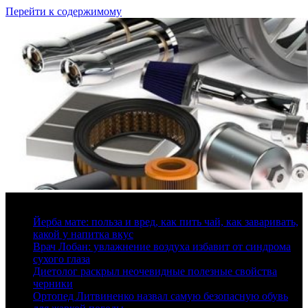
Перейти к содержимому
7 августа, 2026
Йерба мате: польза и вред, как пить чай, как заваривать,
какой у напитка вкус
Врач Лобан: увлажнение воздуха избавит от синдрома
сухого глаза
Диетолог раскрыл неочевидные полезные свойства
черники
Ортопед Литвиненко назвал самую безопасную обувь