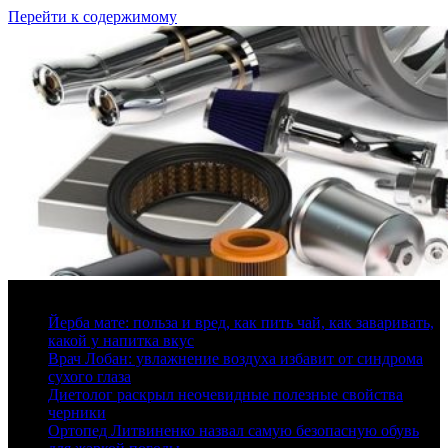
Перейти к содержимому
9 августа, 2026
Йерба мате: польза и вред, как пить чай, как заваривать,
какой у напитка вкус
Врач Лобан: увлажнение воздуха избавит от синдрома
сухого глаза
Диетолог раскрыл неочевидные полезные свойства
черники
Ортопед Литвиненко назвал самую безопасную обувь