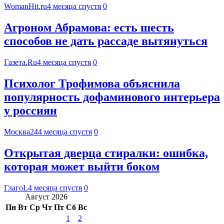
WomanHit.ru
4 месяца спустя
0
Агроном Абрамова: есть шесть
способов не дать рассаде вытянуться
Газета.Ru
4 месяца спустя
0
Психолог Трофимова объяснила
популярность дофаминового интерьера
у россиян
Москва24
4 месяца спустя
0
Открытая дверца стиралки: ошибка,
которая может выйти боком
ГлагоL
4 месяца спустя
0
Август 2026
Пн
Вт
Ср
Чт
Пт
Сб
Вс
1
2