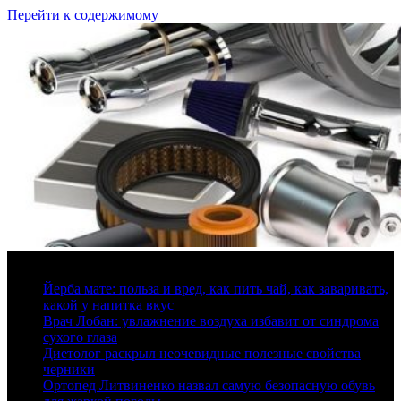
Перейти к содержимому
8 августа, 2026
Йерба мате: польза и вред, как пить чай, как заваривать,
какой у напитка вкус
Врач Лобан: увлажнение воздуха избавит от синдрома
сухого глаза
Диетолог раскрыл неочевидные полезные свойства
черники
Ортопед Литвиненко назвал самую безопасную обувь