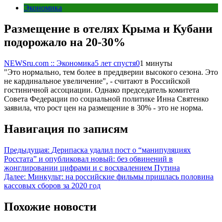
Экономика
Размещение в отелях Крыма и Кубани
подорожало на 20-30%
NEWSru.com :: Экономика
5 лет спустя
0
1 минуты
"Это нормально, тем более в преддверии высокого сезона. Это
не кардинальное увеличение", - считают в Российской
гостиничной ассоциации. Однако председатель комитета
Совета Федерации по социальной политике Инна Святенко
заявила, что рост цен на размещение в 30% - это не норма.
Навигация по записям
Предыдущая:
Дерипаска удалил пост о “манипуляциях
Росстата” и опубликовал новый: без обвинений в
жонглировании цифрами и с восхвалением Путина
Далее:
Минкульт: на российские фильмы пришлась половина
кассовых сборов за 2020 год
Похожие новости