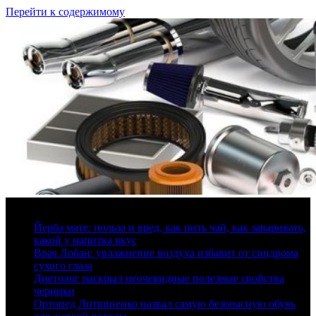
Перейти к содержимому
7 августа, 2026
Йерба мате: польза и вред, как пить чай, как заваривать,
какой у напитка вкус
Врач Лобан: увлажнение воздуха избавит от синдрома
сухого глаза
Диетолог раскрыл неочевидные полезные свойства
черники
Ортопед Литвиненко назвал самую безопасную обувь