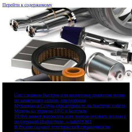
Перейти к содержимому
6 августа, 2026
Gut: слишком быстрое или медленное движение пищи
по кишечнику опасно для здоровья
Мухаммад и Сехудо отреагировали на быструю победу
Медича на турнире UFC в Белграде
УЕФА может попросить всех членов отозвать письма с
поддержкой Инфантино — talkSPORT
В России создают генетический справочник по