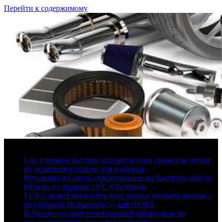
Перейти к содержимому
6 августа, 2026
Gut: слишком быстрое или медленное движение пищи
по кишечнику опасно для здоровья
Мухаммад и Сехудо отреагировали на быструю победу
Медича на турнире UFC в Белграде
УЕФА может попросить всех членов отозвать письма с
поддержкой Инфантино — talkSPORT
В России создают генетический справочник по