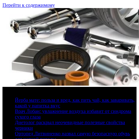
Перейти к содержимому
7 августа, 2026
Йерба мате: польза и вред, как пить чай, как заваривать,
какой у напитка вкус
Врач Лобан: увлажнение воздуха избавит от синдрома
сухого глаза
Диетолог раскрыл неочевидные полезные свойства
черники
Ортопед Литвиненко назвал самую безопасную обувь