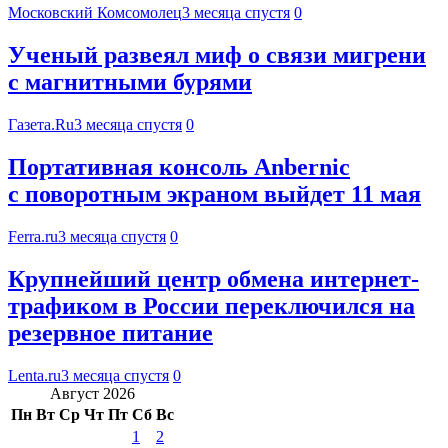
Московский Комсомолец
3 месяца спустя
0
Ученый развеял миф о связи мигрени
с магнитными бурями
Газета.Ru
3 месяца спустя
0
Портативная консоль Anbernic
с поворотным экраном выйдет 11 мая
Ferra.ru
3 месяца спустя
0
Крупнейший центр обмена интернет-
трафиком в России переключился на
резервное питание
Lenta.ru
3 месяца спустя
0
Август 2026
Пн
Вт
Ср
Чт
Пт
Сб
Вс
1
2