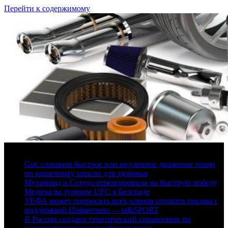
Перейти к содержимому
6 августа, 2026
Gut: слишком быстрое или медленное движение пищи
по кишечнику опасно для здоровья
Мухаммад и Сехудо отреагировали на быструю победу
Медича на турнире UFC в Белграде
УЕФА может попросить всех членов отозвать письма с
поддержкой Инфантино — talkSPORT
В России создают генетический справочник по