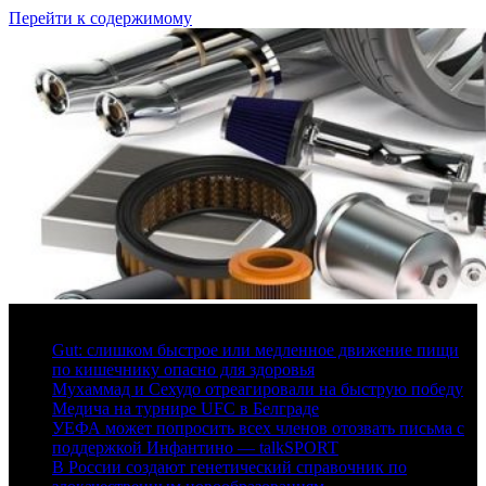
Перейти к содержимому
6 августа, 2026
Gut: слишком быстрое или медленное движение пищи
по кишечнику опасно для здоровья
Мухаммад и Сехудо отреагировали на быструю победу
Медича на турнире UFC в Белграде
УЕФА может попросить всех членов отозвать письма с
поддержкой Инфантино — talkSPORT
В России создают генетический справочник по