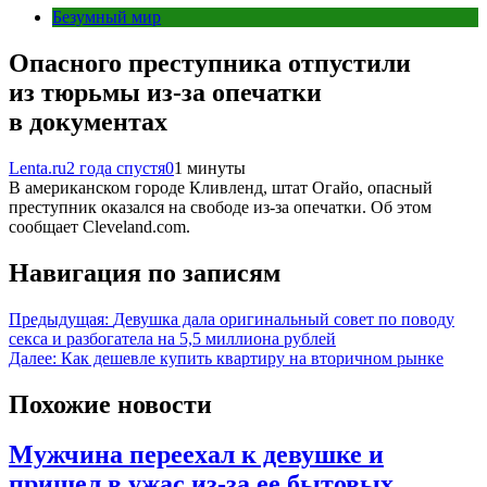
Безумный мир
Опасного преступника отпустили
из тюрьмы из-за опечатки
в документах
Lenta.ru
2 года спустя
0
1 минуты
В американском городе Кливленд, штат Огайо, опасный
преступник оказался на свободе из-за опечатки. Об этом
сообщает Cleveland.com.
Навигация по записям
Предыдущая:
Девушка дала оригинальный совет по поводу
секса и разбогатела на 5,5 миллиона рублей
Далее:
Как дешевле купить квартиру на вторичном рынке
Похожие новости
Мужчина переехал к девушке и
пришел в ужас из-за ее бытовых