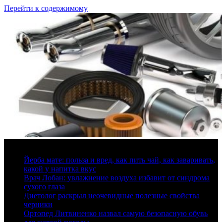
Перейти к содержимому
9 августа, 2026
Йерба мате: польза и вред, как пить чай, как заваривать,
какой у напитка вкус
Врач Лобан: увлажнение воздуха избавит от синдрома
сухого глаза
Диетолог раскрыл неочевидные полезные свойства
черники
Ортопед Литвиненко назвал самую безопасную обувь