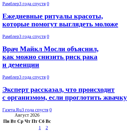
Рамблер
3 года спустя
0
Ежедневные ритуалы красоты,
которые помогут выглядеть моложе
Рамблер
3 года спустя
0
Врач Майкл Мосли объяснил,
как можно снизить риск рака
и деменции
Рамблер
3 года спустя
0
Эксперт рассказал, что происходит
с организмом, если проглотить жвачку
Газета.Ru
3 года спустя
0
Август 2026
Пн
Вт
Ср
Чт
Пт
Сб
Вс
1
2