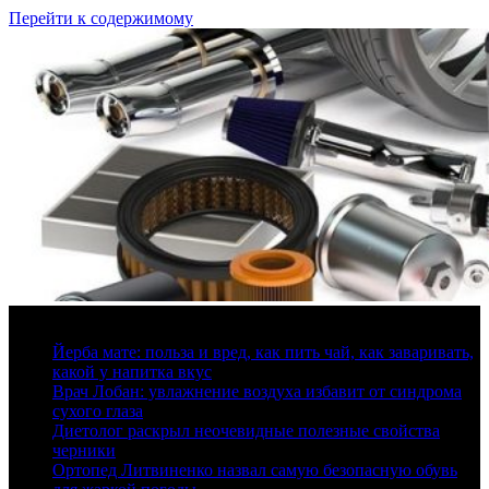
Перейти к содержимому
10 августа, 2026
Йерба мате: польза и вред, как пить чай, как заваривать,
какой у напитка вкус
Врач Лобан: увлажнение воздуха избавит от синдрома
сухого глаза
Диетолог раскрыл неочевидные полезные свойства
черники
Ортопед Литвиненко назвал самую безопасную обувь