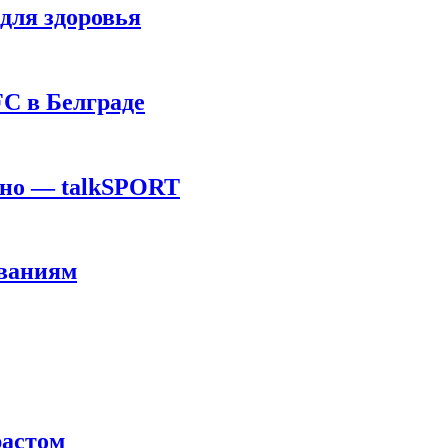
для здоровья
C в Белграде
ино — talkSPORT
ованиям
растом