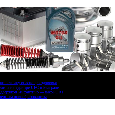
кишечнику опасно для здоровья
дича на турнире UFC в Белграде
поддержкой Инфантино — talkSPORT
твенным новообразованиям