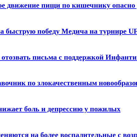
ое движение пищи по кишечнику опасно 
а быструю победу Медича на турнире UF
 отозвать письма с поддержкой Инфант
равочник по злокачественным новообраз
нижает боль и депрессию у пожилых
меняются на более воспалительные с воз