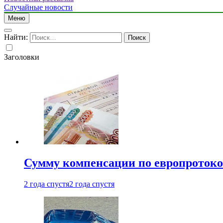
Случайные новости
Меню
Найти:
Заголовки
Сумму компенсации по европротокол
2 года спустя
2 года спустя