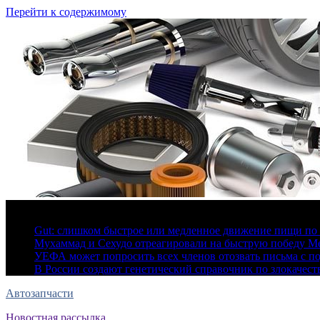
Перейти к содержимому
6 августа, 2026
Gut: слишком быстрое или медленное движение пищи по 
Мухаммад и Сехудо отреагировали на быструю победу Ме
УЕФА может попросить всех членов отозвать письма с 
В России создают генетический справочник по злокачес
Автозапчасти
Новостная рассылка