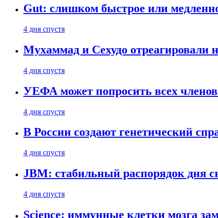
Gut: слишком быстрое или медленн
4 дня спустя
Мухаммад и Сехудо отреагировали н
4 дня спустя
УЕФА может попросить всех членов
4 дня спустя
В России создают генетический сп
4 дня спустя
JBM: стабильный распорядок дня с
4 дня спустя
Science: иммунные клетки мозга за