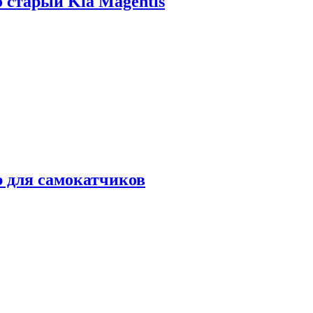
о старый Kia Magentis
р для самокатчиков