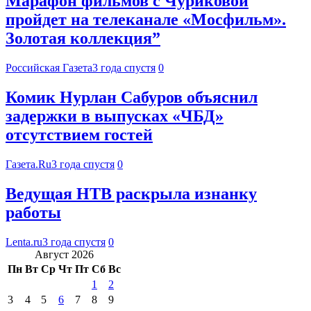
Марафон фильмов с Чуриковой
пройдет на телеканале «Мосфильм».
Золотая коллекция”
Российская Газета
3 года спустя
0
Комик Нурлан Сабуров объяснил
задержки в выпусках «ЧБД»
отсутствием гостей
Газета.Ru
3 года спустя
0
Ведущая НТВ раскрыла изнанку
работы
Lenta.ru
3 года спустя
0
Август 2026
Пн
Вт
Ср
Чт
Пт
Сб
Вс
1
2
3
4
5
6
7
8
9