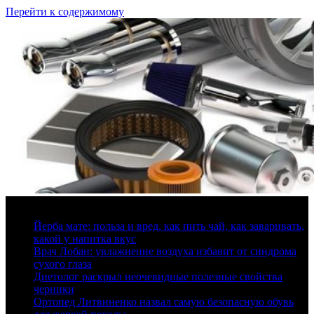
Перейти к содержимому
9 августа, 2026
Йерба мате: польза и вред, как пить чай, как заваривать,
какой у напитка вкус
Врач Лобан: увлажнение воздуха избавит от синдрома
сухого глаза
Диетолог раскрыл неочевидные полезные свойства
черники
Ортопед Литвиненко назвал самую безопасную обувь