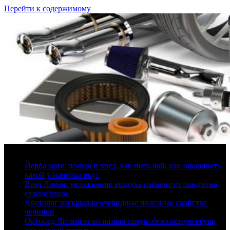
Перейти к содержимому
10 августа, 2026
Йерба мате: польза и вред, как пить чай, как заваривать,
какой у напитка вкус
Врач Лобан: увлажнение воздуха избавит от синдрома
сухого глаза
Диетолог раскрыл неочевидные полезные свойства
черники
Ортопед Литвиненко назвал самую безопасную обувь