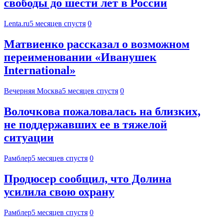
свободы до шести лет в России
Lenta.ru
5 месяцев спустя
0
Матвиенко рассказал о возможном
переименовании «Иванушек
International»
Вечерняя Москва
5 месяцев спустя
0
Волочкова пожаловалась на близких,
не поддержавших ее в тяжелой
ситуации
Рамблер
5 месяцев спустя
0
Продюсер сообщил, что Долина
усилила свою охрану
Рамблер
5 месяцев спустя
0