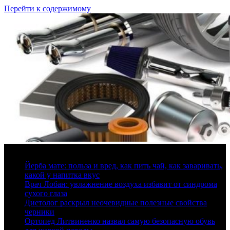
Перейти к содержимому
9 августа, 2026
Йерба мате: польза и вред, как пить чай, как заваривать,
какой у напитка вкус
Врач Лобан: увлажнение воздуха избавит от синдрома
сухого глаза
Диетолог раскрыл неочевидные полезные свойства
черники
Ортопед Литвиненко назвал самую безопасную обувь