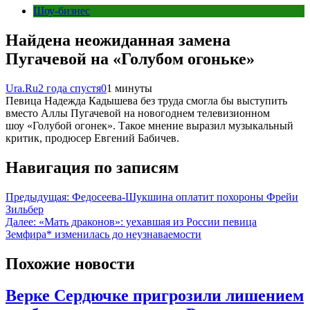
Шоу-бизнес
Найдена неожиданная замена
Пугачевой на «Голубом огоньке»
Ura.Ru
2 года спустя
0
1 минуты
Певица Надежда Кадышева без труда смогла бы выступить
вместо Аллы Пугачевой на новогоднем телевизионном
шоу «Голубой огонек». Такое мнение выразил музыкальный
критик, продюсер Евгений Бабичев.
Навигация по записям
Предыдущая:
Федосеева-Шукшина оплатит похороны Фрейи
Зильбер
Далее:
«Мать драконов»: уехавшая из России певица
Земфира* изменилась до неузнаваемости
Похожие новости
Верке Сердючке пригрозили лишением