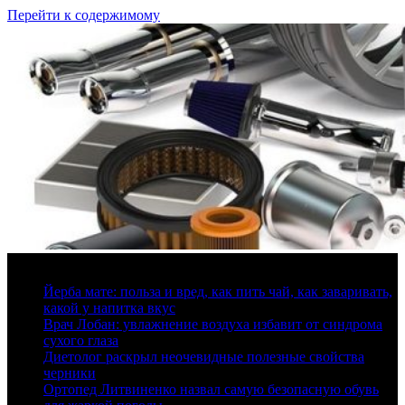
Перейти к содержимому
7 августа, 2026
Йерба мате: польза и вред, как пить чай, как заваривать,
какой у напитка вкус
Врач Лобан: увлажнение воздуха избавит от синдрома
сухого глаза
Диетолог раскрыл неочевидные полезные свойства
черники
Ортопед Литвиненко назвал самую безопасную обувь