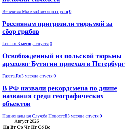
Вечерняя Москва
3 месяца спустя
0
Россиянам пригрозили тюрьмой за
сбор грибов
Lenta.ru
3 месяца спустя
0
Освобожденный из польской тюрьмы
археолог Бутягин приехал в Петербург
Газета.Ru
3 месяца спустя
0
В РФ назвали рекордсмена по длине
названия среди географических
объектов
Национальная Служба Новостей
3 месяца спустя
0
Август 2026
Пн
Вт
Ср
Чт
Пт
Сб
Вс