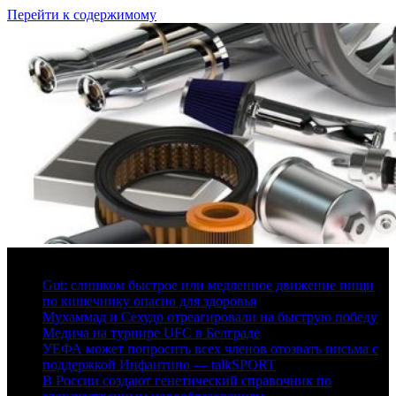
Перейти к содержимому
6 августа, 2026
Gut: слишком быстрое или медленное движение пищи
по кишечнику опасно для здоровья
Мухаммад и Сехудо отреагировали на быструю победу
Медича на турнире UFC в Белграде
УЕФА может попросить всех членов отозвать письма с
поддержкой Инфантино — talkSPORT
В России создают генетический справочник по