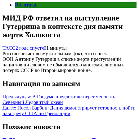
Политика
МИД РФ ответил на выступление
Гутерриша в контексте дня памяти
жертв Холокоста
ТАСС
2 года спустя
0
1 минуты
Россия считает возмутительным факт, что генсек
ООН Антониу Гутерриш в списке жертв преступлений
нацистов ни словом не обмолвился о многомиллионных
потерях СССР во Второй мировой войне.
Навигация по записям
Предыдущая:
В Госдуме предложили переименовать
Северный Ледовитый океан
Далее:
Посол Барбин: Дания демонстрирует готовность пойти
навстречу США по Гренландии
Похожие новости