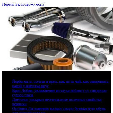
Перейти к содержимому
7 августа, 2026
Йерба мате: польза и вред, как пить чай, как заваривать,
какой у напитка вкус
Врач Лобан: увлажнение воздуха избавит от синдрома
сухого глаза
Диетолог раскрыл неочевидные полезные свойства
черники
Ортопед Литвиненко назвал самую безопасную обувь