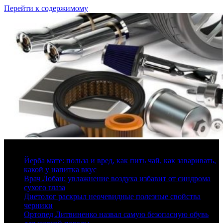
Перейти к содержимому
10 августа, 2026
Йерба мате: польза и вред, как пить чай, как заваривать,
какой у напитка вкус
Врач Лобан: увлажнение воздуха избавит от синдрома
сухого глаза
Диетолог раскрыл неочевидные полезные свойства
черники
Ортопед Литвиненко назвал самую безопасную обувь