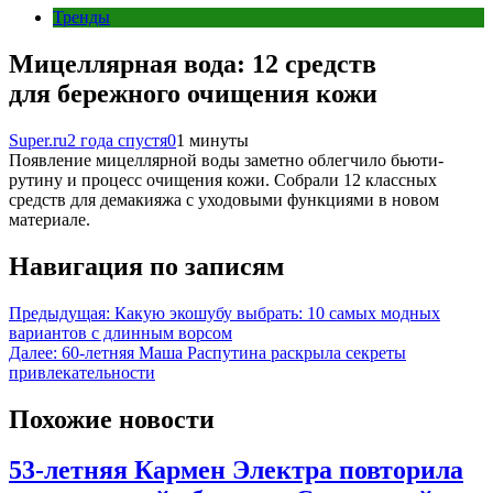
Тренды
Мицеллярная вода: 12 средств
для бережного очищения кожи
Super.ru
2 года спустя
0
1 минуты
Появление мицеллярной воды заметно облегчило бьюти-
рутину и процесс очищения кожи. Собрали 12 классных
средств для демакияжа с уходовыми функциями в новом
материале.
Навигация по записям
Предыдущая:
Какую экошубу выбрать: 10 самых модных
вариантов с длинным ворсом
Далее:
60-летняя Маша Распутина раскрыла секреты
привлекательности
Похожие новости
53-летняя Кармен Электра повторила