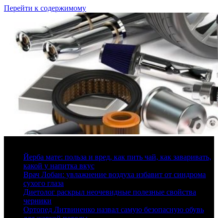
Перейти к содержимому
9 августа, 2026
Йерба мате: польза и вред, как пить чай, как заваривать,
какой у напитка вкус
Врач Лобан: увлажнение воздуха избавит от синдрома
сухого глаза
Диетолог раскрыл неочевидные полезные свойства
черники
Ортопед Литвиненко назвал самую безопасную обувь