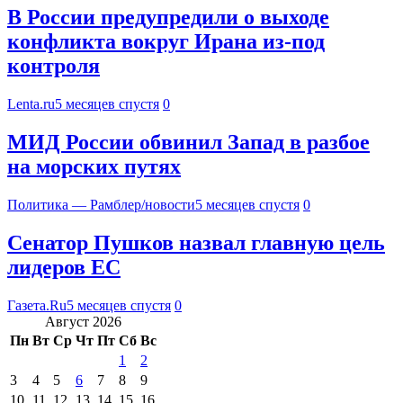
В России предупредили о выходе
конфликта вокруг Ирана из-под
контроля
Lenta.ru
5 месяцев спустя
0
МИД России обвинил Запад в разбое
на морских путях
Политика — Рамблер/новости
5 месяцев спустя
0
Сенатор Пушков назвал главную цель
лидеров ЕС
Газета.Ru
5 месяцев спустя
0
Август 2026
Пн
Вт
Ср
Чт
Пт
Сб
Вс
1
2
3
4
5
6
7
8
9
10
11
12
13
14
15
16