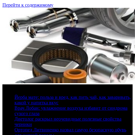
Перейти к содержимому
10 августа, 2026
Йерба мате: польза и вред, как пить чай, как заваривать,
какой у напитка вкус
Врач Лобан: увлажнение воздуха избавит от синдрома
сухого глаза
Диетолог раскрыл неочевидные полезные свойства
черники
Ортопед Литвиненко назвал самую безопасную обувь