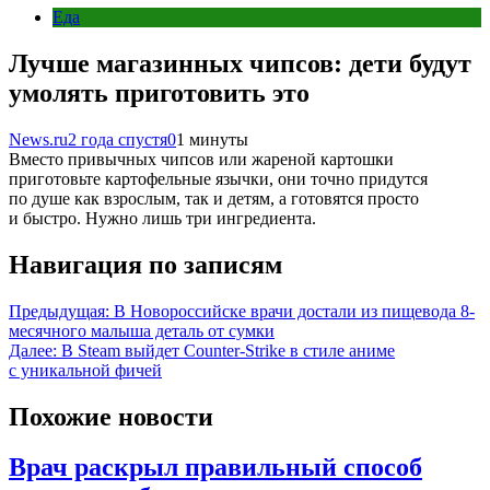
Еда
Лучше магазинных чипсов: дети будут
умолять приготовить это
News.ru
2 года спустя
0
1 минуты
Вместо привычных чипсов или жареной картошки
приготовьте картофельные язычки, они точно придутся
по душе как взрослым, так и детям, а готовятся просто
и быстро. Нужно лишь три ингредиента.
Навигация по записям
Предыдущая:
В Новороссийске врачи достали из пищевода 8-
месячного малыша деталь от сумки
Далее:
В Steam выйдет Counter-Strike в стиле аниме
с уникальной фичей
Похожие новости
Врач раскрыл правильный способ