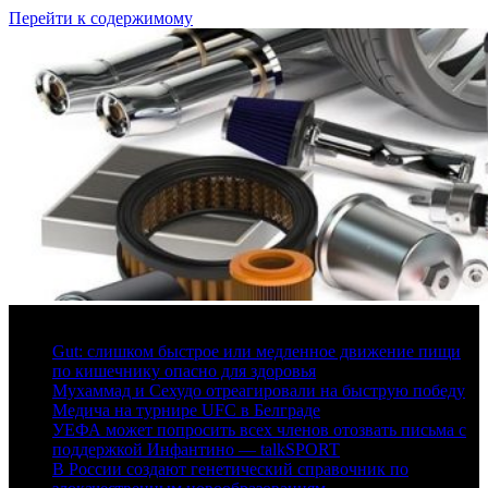
Перейти к содержимому
6 августа, 2026
Gut: слишком быстрое или медленное движение пищи
по кишечнику опасно для здоровья
Мухаммад и Сехудо отреагировали на быструю победу
Медича на турнире UFC в Белграде
УЕФА может попросить всех членов отозвать письма с
поддержкой Инфантино — talkSPORT
В России создают генетический справочник по