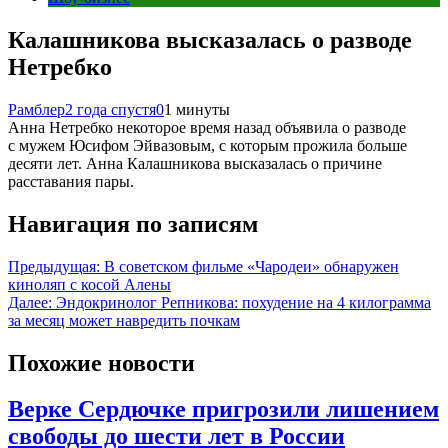
Калашникова высказалась о разводе
Нетребко
Рамблер
2 года спустя
0
1 минуты
Анна Нетребко некоторое время назад объявила о разводе
с мужем Юсифом Эйвазовым, с которым прожила больше
десяти лет. Анна Калашникова высказалась о причине
расставания пары.
Навигация по записям
Предыдущая:
В советском фильме «Чародеи» обнаружен
киноляп с косой Алены
Далее:
Эндокринолог Репникова: похудение на 4 килограмма
за месяц может навредить почкам
Похожие новости
Верке Сердючке пригрозили лишением
свободы до шести лет в России