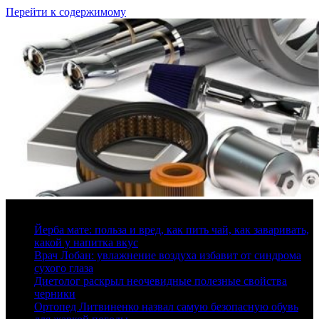
Перейти к содержимому
8 августа, 2026
Йерба мате: польза и вред, как пить чай, как заваривать,
какой у напитка вкус
Врач Лобан: увлажнение воздуха избавит от синдрома
сухого глаза
Диетолог раскрыл неочевидные полезные свойства
черники
Ортопед Литвиненко назвал самую безопасную обувь