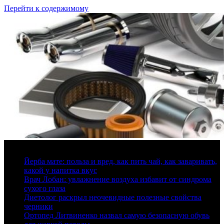
Перейти к содержимому
9 августа, 2026
Йерба мате: польза и вред, как пить чай, как заваривать,
какой у напитка вкус
Врач Лобан: увлажнение воздуха избавит от синдрома
сухого глаза
Диетолог раскрыл неочевидные полезные свойства
черники
Ортопед Литвиненко назвал самую безопасную обувь