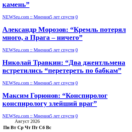
камень”
NEWSru.com :: Мнения
5 лет спустя
0
Александр Морозов: “Кремль потерял
много, а Прага – ничего”
NEWSru.com :: Мнения
5 лет спустя
0
Николай Травкин: “Два джентльмена
встретились “перетереть по бабкам”
NEWSru.com :: Мнения
5 лет спустя
0
Максим Горюнов: “Конспиролог
конспирологу злейший враг”
NEWSru.com :: Мнения
5 лет спустя
0
Август 2026
Пн
Вт
Ср
Чт
Пт
Сб
Вс