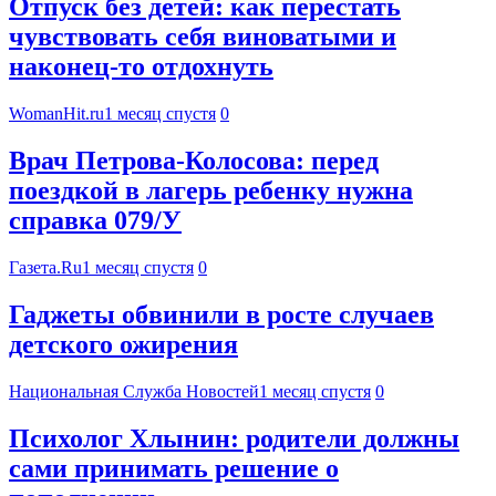
Отпуск без детей: как перестать
чувствовать себя виноватыми и
наконец-то отдохнуть
WomanHit.ru
1 месяц спустя
0
Врач Петрова-Колосова: перед
поездкой в лагерь ребенку нужна
справка 079/У
Газета.Ru
1 месяц спустя
0
Гаджеты обвинили в росте случаев
детского ожирения
Национальная Служба Новостей
1 месяц спустя
0
Психолог Хлынин: родители должны
сами принимать решение о