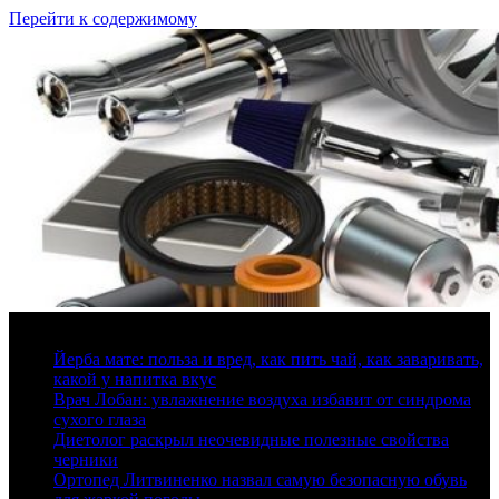
Перейти к содержимому
7 августа, 2026
Йерба мате: польза и вред, как пить чай, как заваривать,
какой у напитка вкус
Врач Лобан: увлажнение воздуха избавит от синдрома
сухого глаза
Диетолог раскрыл неочевидные полезные свойства
черники
Ортопед Литвиненко назвал самую безопасную обувь