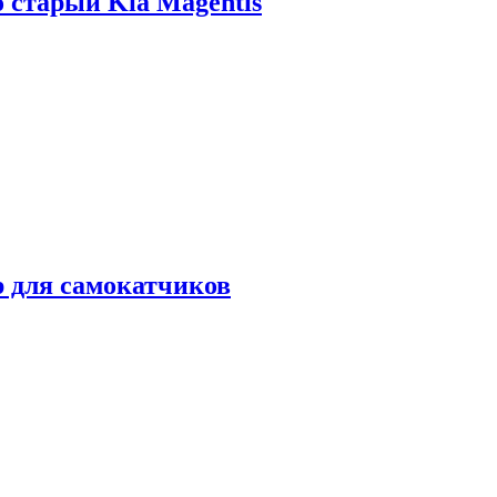
о старый Kia Magentis
р для самокатчиков