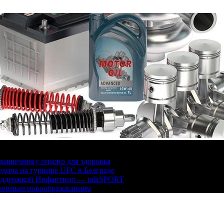
кишечнику опасно для здоровья
дича на турнире UFC в Белграде
поддержкой Инфантино — talkSPORT
твенным новообразованиям