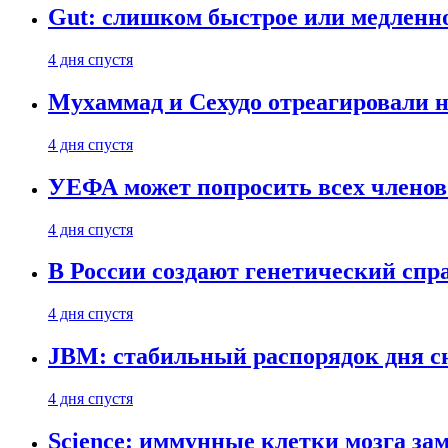
Gut: слишком быстрое или медленн
4 дня спустя
Мухаммад и Сехудо отреагировали н
4 дня спустя
УЕФА может попросить всех членов
4 дня спустя
В России создают генетический сп
4 дня спустя
JBM: стабильный распорядок дня с
4 дня спустя
Science: иммунные клетки мозга за