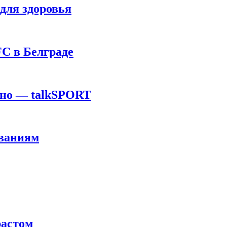
для здоровья
C в Белграде
ино — talkSPORT
ованиям
растом