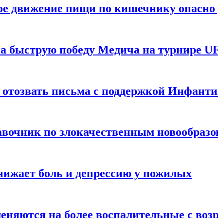
ое движение пищи по кишечнику опасно 
а быструю победу Медича на турнире UF
 отозвать письма с поддержкой Инфант
равочник по злокачественным новообраз
нижает боль и депрессию у пожилых
меняются на более воспалительные с воз