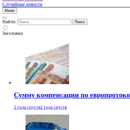
Случайные новости
Меню
Найти:
Заголовки
Сумму компенсации по европротокол
2 года спустя
2 года спустя