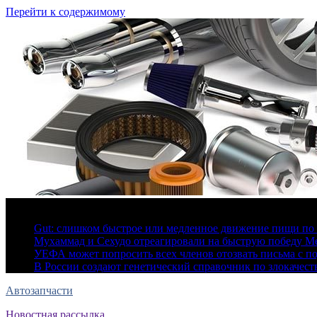
Перейти к содержимому
6 августа, 2026
Gut: слишком быстрое или медленное движение пищи по 
Мухаммад и Сехудо отреагировали на быструю победу Ме
УЕФА может попросить всех членов отозвать письма с 
В России создают генетический справочник по злокачес
Автозапчасти
Новостная рассылка