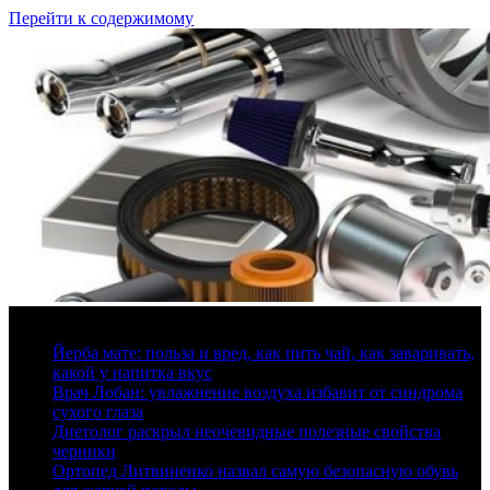
Перейти к содержимому
9 августа, 2026
Йерба мате: польза и вред, как пить чай, как заваривать,
какой у напитка вкус
Врач Лобан: увлажнение воздуха избавит от синдрома
сухого глаза
Диетолог раскрыл неочевидные полезные свойства
черники
Ортопед Литвиненко назвал самую безопасную обувь