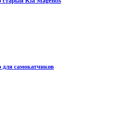
о старый Kia Magentis
р для самокатчиков