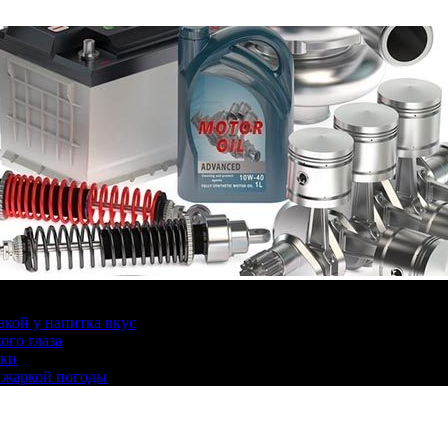
какой у напитка вкус
ого глаза
ики
 жаркой погоды