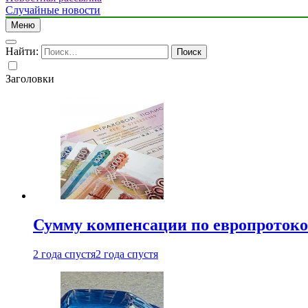
Случайные новости
Меню
Найти:
Заголовки
Сумму компенсации по европротокол
2 года спустя
2 года спустя