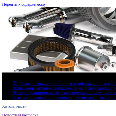
Перейти к содержимому
8 августа, 2026
Йерба мате: польза и вред, как пить чай, как заваривать, 
Врач Лобан: увлажнение воздуха избавит от синдрома сух
Диетолог раскрыл неочевидные полезные свойства черн
Ортопед Литвиненко назвал самую безопасную обувь для
Автозапчасти
Новостная рассылка