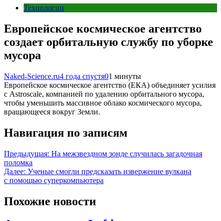
Технологии
Европейское космическое агентство
создает орбитальную службу по уборке
мусора
Naked-Science.ru
4 года спустя
0
1 минуты
Европейское космическое агентство (ЕКА) объединяет усилия
с Astroscale, компанией по удалению орбитального мусора,
чтобы уменьшить массивное облако космического мусора,
вращающееся вокруг Земли.
Навигация по записям
Предыдущая:
На межзвездном зонде случилась загадочная
поломка
Далее:
Ученые смогли предсказать извержение вулкана
с помощью суперкомпьютера
Похожие новости