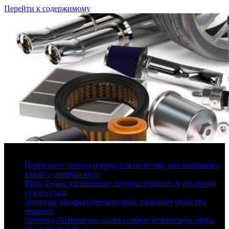
Перейти к содержимому
9 августа, 2026
Йерба мате: польза и вред, как пить чай, как заваривать,
какой у напитка вкус
Врач Лобан: увлажнение воздуха избавит от синдрома
сухого глаза
Диетолог раскрыл неочевидные полезные свойства
черники
Ортопед Литвиненко назвал самую безопасную обувь