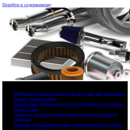
Перейти к содержимому
8 августа, 2026
Йерба мате: польза и вред, как пить чай, как заваривать,
какой у напитка вкус
Врач Лобан: увлажнение воздуха избавит от синдрома
сухого глаза
Диетолог раскрыл неочевидные полезные свойства
черники
Ортопед Литвиненко назвал самую безопасную обувь