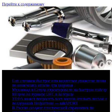
Перейти к содержимому
6 августа, 2026
Gut: слишком быстрое или медленное движение пищи
по кишечнику опасно для здоровья
Мухаммад и Сехудо отреагировали на быструю победу
Медича на турнире UFC в Белграде
УЕФА может попросить всех членов отозвать письма с
поддержкой Инфантино — talkSPORT
В России создают генетический справочник по