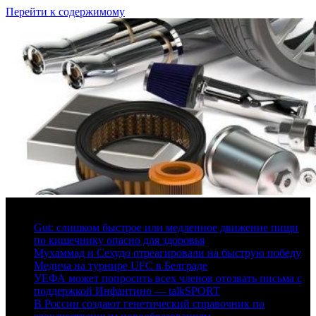
Перейти к содержимому
6 августа, 2026
Gut: слишком быстрое или медленное движение пищи
по кишечнику опасно для здоровья
Мухаммад и Сехудо отреагировали на быструю победу
Медича на турнире UFC в Белграде
УЕФА может попросить всех членов отозвать письма с
поддержкой Инфантино — talkSPORT
В России создают генетический справочник по