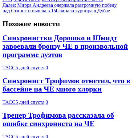
Далее:
Мирра Андреева одержала разгромную победу
над Стирнс и вышла в 1/4 финала турнира в Дубае
Похожие новости
Синхронистки Дорошко и Шмидт
завоевали бронзу ЧЕ в произвольной
программе дуэтов
ТАСС
5 дней спустя
0
Синхронист Трофимов отметил, что в
бассейне на ЧЕ много хлорки
ТАСС
5 дней спустя
0
Тренер Трофимова рассказала об
ошибке синхрониста на ЧЕ
ТАСС
5 дней спустя
0