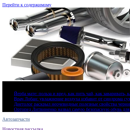
Перейти к содержимому
7 августа, 2026
Йерба мате: польза и вред, как пить чай, как заваривать, 
Врач Лобан: увлажнение воздуха избавит от синдрома сух
Диетолог раскрыл неочевидные полезные свойства черн
Ортопед Литвиненко назвал самую безопасную обувь для
Автозапчасти
Новостная рассылка