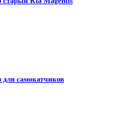
о старый Kia Magentis
р для самокатчиков