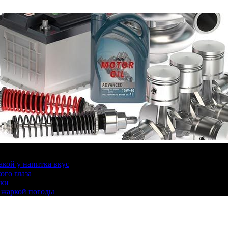
какой у напитка вкус
ого глаза
ики
 жаркой погоды