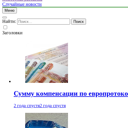
Случайные новости
Меню
Найти:
Заголовки
Сумму компенсации по европротокол
2 года спустя
2 года спустя