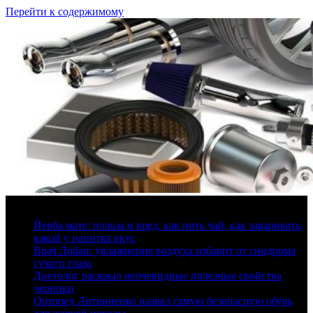
Перейти к содержимому
8 августа, 2026
Йерба мате: польза и вред, как пить чай, как заваривать,
какой у напитка вкус
Врач Лобан: увлажнение воздуха избавит от синдрома
сухого глаза
Диетолог раскрыл неочевидные полезные свойства
черники
Ортопед Литвиненко назвал самую безопасную обувь