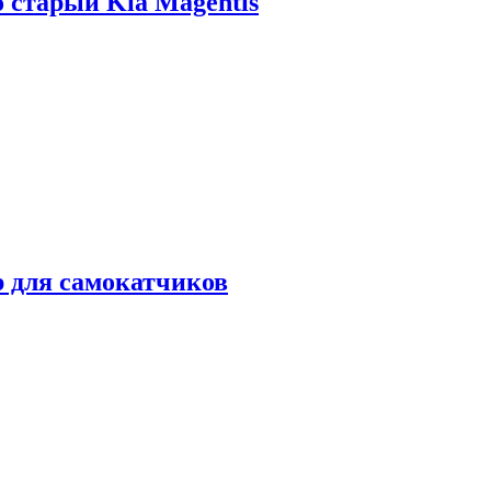
о старый Kia Magentis
р для самокатчиков