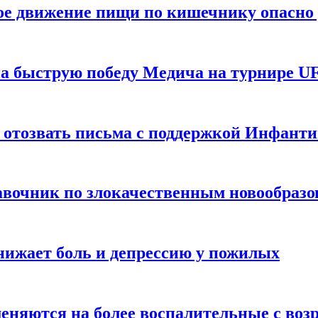
ое движение пищи по кишечнику опасно 
а быструю победу Медича на турнире UF
 отозвать письма с поддержкой Инфант
равочник по злокачественным новообраз
нижает боль и депрессию у пожилых
меняются на более воспалительные с воз