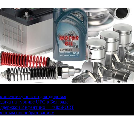
кишечнику опасно для здоровья
дича на турнире UFC в Белграде
поддержкой Инфантино — talkSPORT
твенным новообразованиям