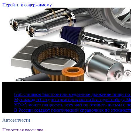
Перейти к содержимому
6 августа, 2026
Gut: слишком быстрое или медленное движение пищи по 
Мухаммад и Сехудо отреагировали на быструю победу Ме
УЕФА может попросить всех членов отозвать письма с 
В России создают генетический справочник по злокачес
Автозапчасти
Новостная рассылка