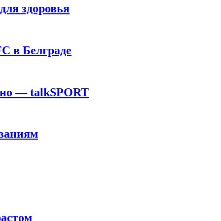
для здоровья
C в Белграде
ино — talkSPORT
ованиям
растом