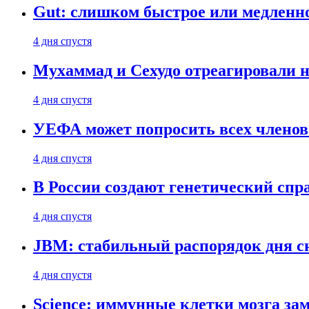
Gut: слишком быстрое или медленн
4 дня спустя
Мухаммад и Сехудо отреагировали н
4 дня спустя
УЕФА может попросить всех членов
4 дня спустя
В России создают генетический сп
4 дня спустя
JBM: стабильный распорядок дня с
4 дня спустя
Science: иммунные клетки мозга за