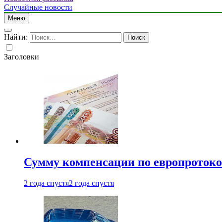
Случайные новости
Меню
Найти:
Заголовки
Сумму компенсации по европротокол
2 года спустя
2 года спустя