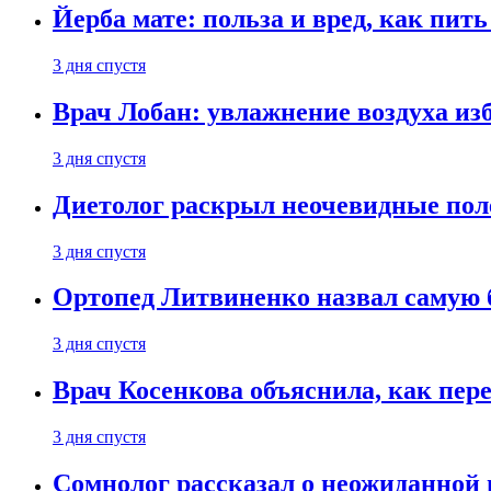
Йерба мате: польза и вред, как пить
3 дня спустя
Врач Лобан: увлажнение воздуха изб
3 дня спустя
Диетолог раскрыл неочевидные пол
3 дня спустя
Ортопед Литвиненко назвал самую 
3 дня спустя
Врач Косенкова объяснила, как пере
3 дня спустя
Сомнолог рассказал о неожиданной 