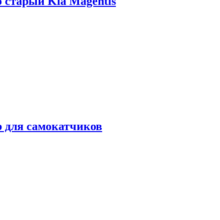
о старый Kia Magentis
р для самокатчиков