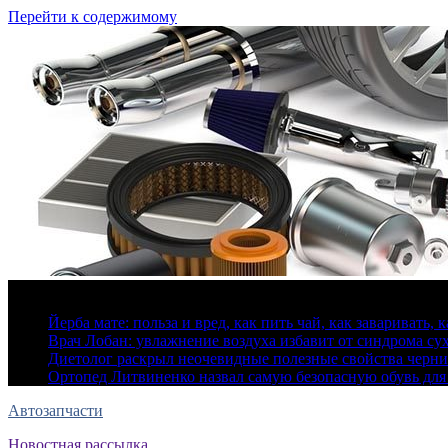
Перейти к содержимому
9 августа, 2026
Йерба мате: польза и вред, как пить чай, как заваривать, 
Врач Лобан: увлажнение воздуха избавит от синдрома сух
Диетолог раскрыл неочевидные полезные свойства черн
Ортопед Литвиненко назвал самую безопасную обувь для
Автозапчасти
Новостная рассылка