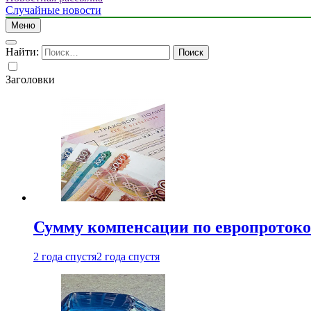
Случайные новости
Меню
Найти:
Заголовки
Сумму компенсации по европротокол
2 года спустя
2 года спустя