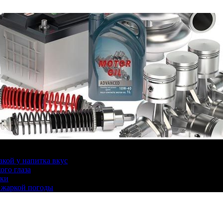
какой у напитка вкус
ого глаза
ики
 жаркой погоды