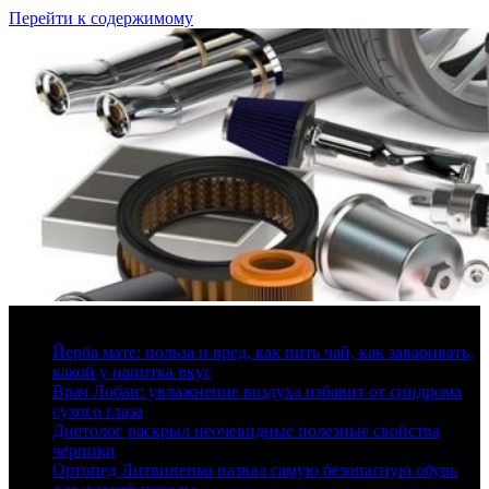
Перейти к содержимому
8 августа, 2026
Йерба мате: польза и вред, как пить чай, как заваривать,
какой у напитка вкус
Врач Лобан: увлажнение воздуха избавит от синдрома
сухого глаза
Диетолог раскрыл неочевидные полезные свойства
черники
Ортопед Литвиненко назвал самую безопасную обувь