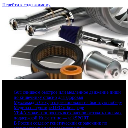
Перейти к содержимому
6 августа, 2026
Gut: слишком быстрое или медленное движение пищи
по кишечнику опасно для здоровья
Мухаммад и Сехудо отреагировали на быструю победу
Медича на турнире UFC в Белграде
УЕФА может попросить всех членов отозвать письма с
поддержкой Инфантино — talkSPORT
В России создают генетический справочник по