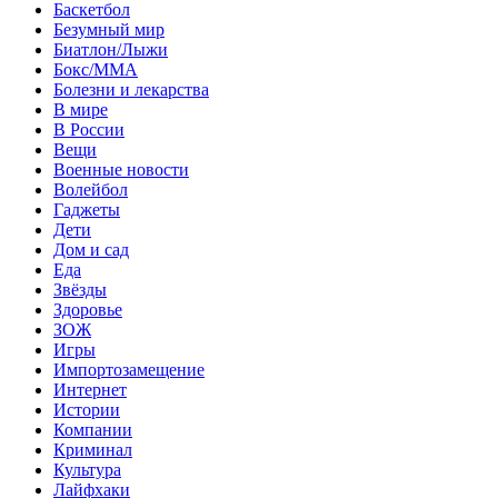
Баскетбол
Безумный мир
Биатлон/Лыжи
Бокс/MMA
Болезни и лекарства
В мире
В России
Вещи
Военные новости
Волейбол
Гаджеты
Дети
Дом и сад
Еда
Звёзды
Здоровье
ЗОЖ
Игры
Импортозамещение
Интернет
Истории
Компании
Криминал
Культура
Лайфхаки