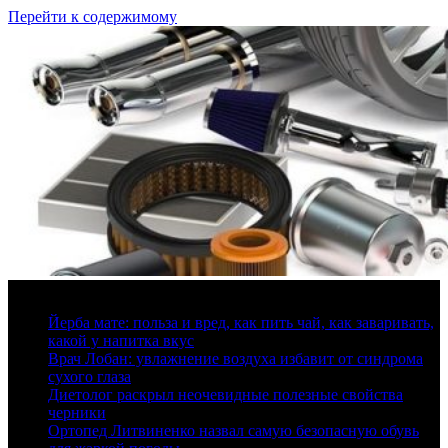
Перейти к содержимому
8 августа, 2026
Йерба мате: польза и вред, как пить чай, как заваривать,
какой у напитка вкус
Врач Лобан: увлажнение воздуха избавит от синдрома
сухого глаза
Диетолог раскрыл неочевидные полезные свойства
черники
Ортопед Литвиненко назвал самую безопасную обувь