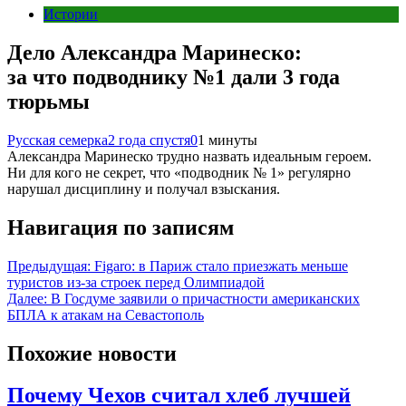
Истории
Дело Александра Маринеско:
за что подводнику №1 дали 3 года
тюрьмы
Русская семерка
2 года спустя
0
1 минуты
Александра Маринеско трудно назвать идеальным героем.
Ни для кого не секрет, что «подводник № 1» регулярно
нарушал дисциплину и получал взыскания.
Навигация по записям
Предыдущая:
Figaro: в Париж стало приезжать меньше
туристов из-за строек перед Олимпиадой
Далее:
В Госдуме заявили о причастности американских
БПЛА к атакам на Севастополь
Похожие новости
Почему Чехов считал хлеб лучшей